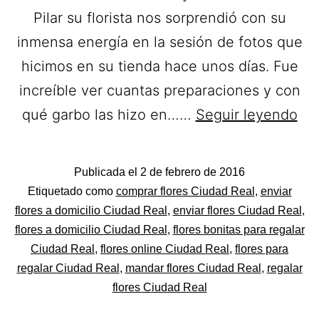
Pilar su florista nos sorprendió con su
inmensa energía en la sesión de fotos que
hicimos en su tienda hace unos días. Fue
increíble ver cuantas preparaciones y con
Flo
qué garbo las hizo en……
Seguir leyendo
Pif
Flo
Publicada el
2 de febrero de 2016
a
Categorizado
Etiquetado como
comprar flores Ciudad Real
,
enviar
Dom
como
flores a domicilio Ciudad Real
,
enviar flores Ciudad Real
,
Flores
flores a domicilio Ciudad Real
,
flores bonitas para regalar
en
Ciudad Real
,
flores online Ciudad Real
,
flores para
Ci
regalar Ciudad Real
,
mandar flores Ciudad Real
,
regalar
Rea
flores Ciudad Real