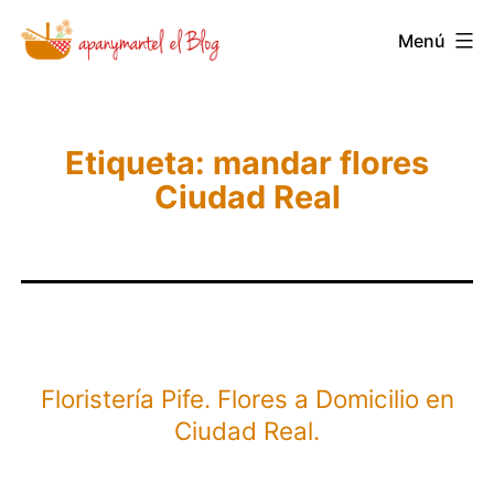
Saltar
Menú
Novedades
al
y
contenido
Noticias
de
Etiqueta:
mandar flores
Ciudad Real
Apanymantel
Floristería Pife. Flores a Domicilio en
Ciudad Real.