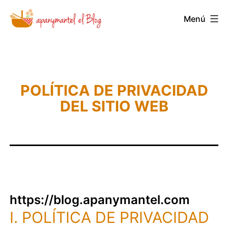
Saltar
Menú
Novedades
al
y
contenido
Noticias
de
POLÍTICA DE PRIVACIDAD
Apanymantel
DEL SITIO WEB
https://blog.apanymantel.com
I. POLÍTICA DE PRIVACIDAD