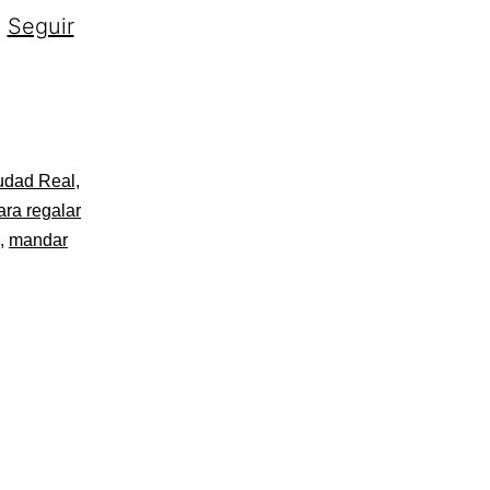
…
Seguir
iudad Real
,
ara regalar
,
mandar