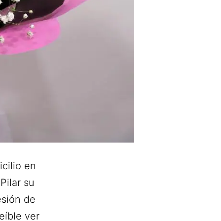
cilio en
Pilar su
esión de
eíble ver