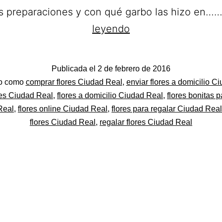
s preparaciones y con qué garbo las hizo en…
Floristería
leyendo
Pife.
Flores
Publicada el
2 de febrero de 2016
a
do
do como
comprar flores Ciudad Real
,
enviar flores a domicilio C
Domicilio
res Ciudad Real
,
flores a domicilio Ciudad Real
,
flores bonitas p
Real
,
flores online Ciudad Real
,
flores para regalar Ciudad Real
en
flores Ciudad Real
,
regalar flores Ciudad Real
Ciudad
Real.