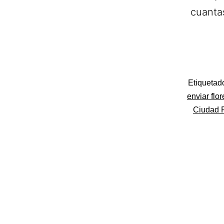
cuanta
Categoriza
Etiqueta
como
enviar flo
Flores
Ciudad 