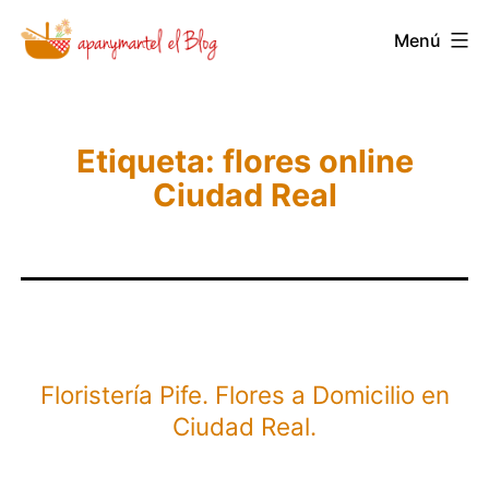
Saltar
Menú
Novedades
al
y
contenido
Noticias
de
Etiqueta:
flores online
Ciudad Real
Apanymantel
Floristería Pife. Flores a Domicilio en
Ciudad Real.