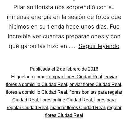
Pilar su florista nos sorprendió con su
inmensa energía en la sesión de fotos que
hicimos en su tienda hace unos días. Fue
increíble ver cuantas preparaciones y con
Flo
qué garbo las hizo en……
Seguir leyendo
Pif
Flo
Publicada el
2 de febrero de 2016
a
Categorizado
Etiquetado como
comprar flores Ciudad Real
,
enviar
Dom
como
flores a domicilio Ciudad Real
,
enviar flores Ciudad Real
,
Flores
flores a domicilio Ciudad Real
,
flores bonitas para regalar
en
Ciudad Real
,
flores online Ciudad Real
,
flores para
Ci
regalar Ciudad Real
,
mandar flores Ciudad Real
,
regalar
Rea
flores Ciudad Real