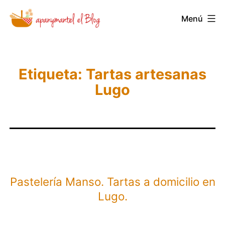
Saltar
Novedades
Menú
al
y
contenido
Noticias
de
Etiqueta:
Tartas artesanas
Apanymantel
Lugo
Pastelería Manso. Tartas a domicilio en
Lugo.