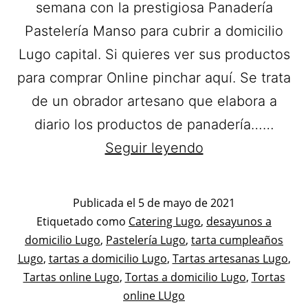
semana con la prestigiosa Panadería
Pastelería Manso para cubrir a domicilio
Lugo capital. Si quieres ver sus productos
para comprar Online pinchar aquí. Se trata
de un obrador artesano que elabora a
diario los productos de panadería……
Pastelería
Seguir leyendo
Manso.
Tartas
Publicada el
5 de mayo de 2021
a
Categorizado
Etiquetado como
Catering Lugo
,
desayunos a
como
domicilio Lugo
,
Pastelería Lugo
,
tarta cumpleaños
domicilio
Pastelerías
Lugo
,
tartas a domicilio Lugo
,
Tartas artesanas Lugo
,
en
Asociadas
Tartas online Lugo
,
Tortas a domicilio Lugo
,
Tortas
Lugo.
Apanymantel
online LUgo