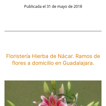
y
Publicada el
31 de mayo de 2018
Decoración
Floral.
Ramos
de
flores
a
Floristería Hierba de Nácar. Ramos de
domicilio
flores a domicilio en Guadalajara.
en
Puerto
del
Rosario.