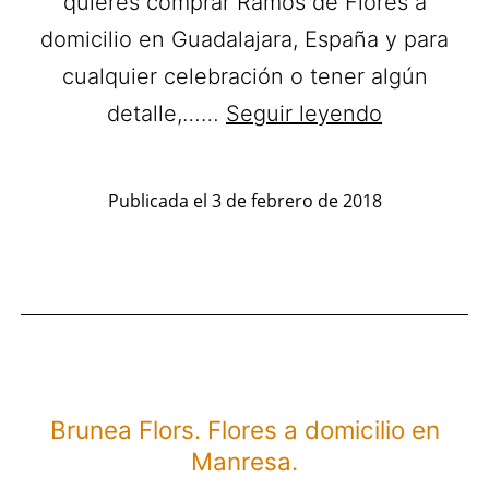
quieres comprar Ramos de Flores a
domicilio en Guadalajara, España y para
cualquier celebración o tener algún
Floristería
detalle,……
Seguir leyendo
Hierba
de
Publicada el
3 de febrero de 2018
Nácar.
Ramos
de
flores
a
domicilio
Brunea Flors. Flores a domicilio en
en
Manresa.
Guadalajar