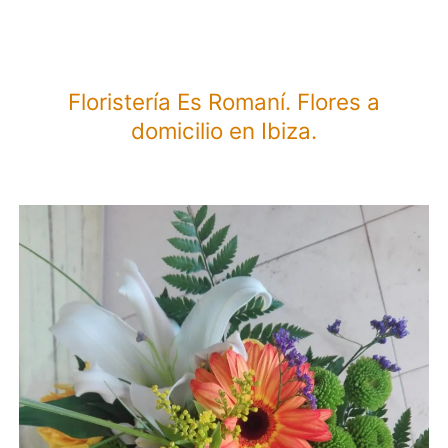
a
domicilio
en
Floristería Es Romaní. Flores a
Mieres.
domicilio en Ibiza.