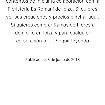
contentos de iniciar la colaboración con la
Floristería Es Romaní de Ibiza. Si quieres
ver sus creaciones y precios pinchar aquí.
Si quieres comprar Ramos de Flores a
domicilio en Ibiza y para cualquier
Floriste
celebración o……
Seguir leyendo
Es
Romaní
Publicada el
5 de junio de 2018
Flores
a
domicil
en
Ibiza.