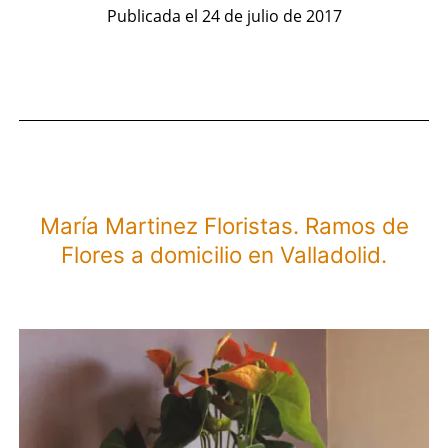
Flores
Publicada el
24 de julio de 2017
a
domicili
en
La
Coruña.
María Martinez Floristas. Ramos de
Flores a domicilio en Valladolid.