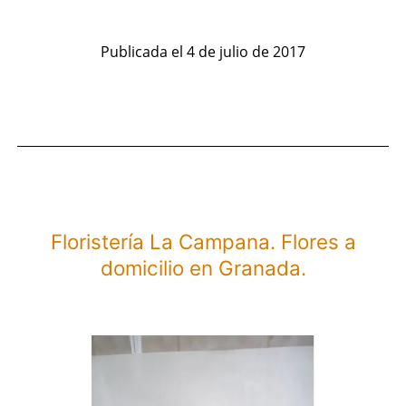
Bubur.
Flores
Publicada el
4 de julio de 2017
a
domicilio
en
Pamplona.
Floristería La Campana. Flores a
domicilio en Granada.