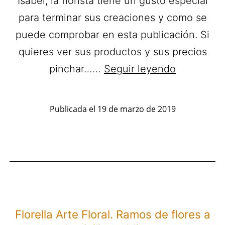
Isabel, la florista tiene un gusto especial
para terminar sus creaciones y como se
puede comprobar en esta publicación. Si
quieres ver sus productos y sus precios
Origen
pinchar……
Seguir leyendo
Arte
Floral.
Publicada el
19 de marzo de 2019
Ramos
a
domicilio
en
Cangas
de
Florella Arte Floral. Ramos de flores a
Morrazo.