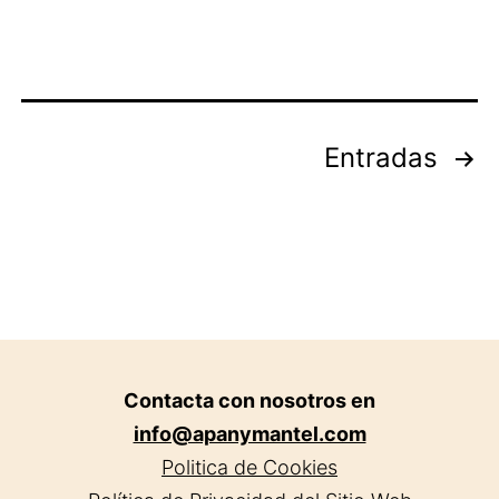
en
Granad
Paginación
Entradas
de
entradas
Contacta con nosotros en
info@apanymantel.com
Politica de Cookies