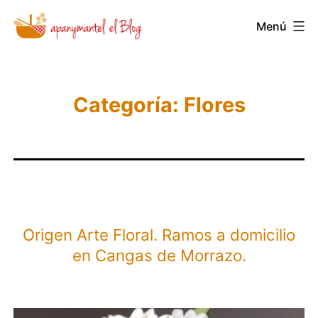
Saltar
Novedades
Menú
al
y
contenido
Noticias
de
Categoría:
Flores
Apanymantel
Origen Arte Floral. Ramos a domicilio
en Cangas de Morrazo.