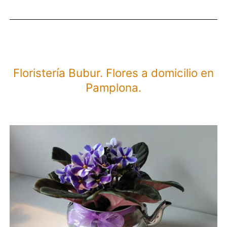
Flores
a
domicilio
en
Floristería Bubur. Flores a domicilio en
Valladoli
Pamplona.