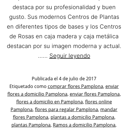
destaca por su profesionalidad y buen
gusto. Sus modernos Centros de Plantas
en diferentes tipos de bases y los Centros
de Rosas en caja madera y caja metálica
destacan por su imagen moderna y actual.
Floristería
……
Seguir leyendo
Bubur.
Flores
Publicada el
4 de julio de 2017
a
Categorizado
Etiquetado como
comprar flores Pamplona
,
enviar
como
flores a domicilio Pamplona
,
enviar flores Pamplona
domicilio
,
Flores
flores a domicilio en Pamplona
,
flores online
en
Pamplona
,
flores para regalar Pamplona
,
mandar
Pamplona.
flores Pamplona
,
plantas a domicilio Pamplona
,
plantas Pamplona
,
Ramos a domicilio Pamplona
,