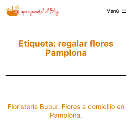
Saltar
Novedades
Menú
al
y
contenido
Noticias
de
Etiqueta:
regalar flores
Apanymantel
Pamplona
Floristería Bubur. Flores a domicilio en
Pamplona.