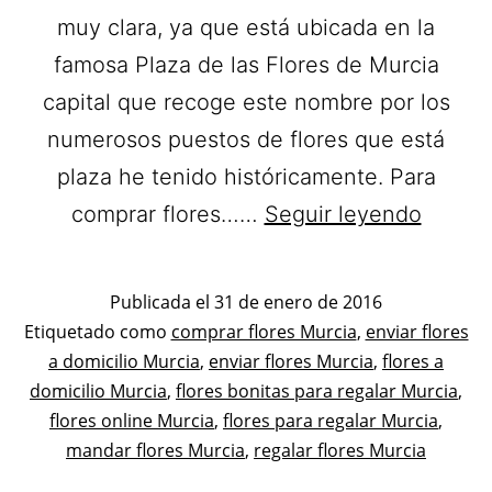
muy clara, ya que está ubicada en la
famosa Plaza de las Flores de Murcia
capital que recoge este nombre por los
numerosos puestos de flores que está
plaza he tenido históricamente. Para
Florist
comprar flores……
Seguir leyendo
Fernan
Flores
Publicada el
31 de enero de 2016
a
Categorizado
Etiquetado como
comprar flores Murcia
,
enviar flores
como
a domicilio Murcia
,
enviar flores Murcia
,
flores a
domicil
Flores
domicilio Murcia
,
flores bonitas para regalar Murcia
,
en
flores online Murcia
,
flores para regalar Murcia
,
Murcia
mandar flores Murcia
,
regalar flores Murcia