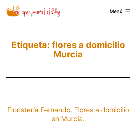
Saltar
Novedades
Menú
al
y
contenido
Noticias
de
Etiqueta:
flores a domicilio
Apanymantel
Murcia
Floristería Fernando. Flores a domicilio
en Murcia.