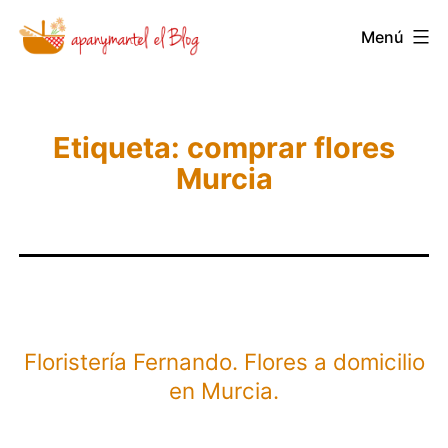
Saltar
Novedades
Menú
al
y
contenido
Noticias
de
Etiqueta:
comprar flores
Apanymantel
Murcia
Floristería Fernando. Flores a domicilio
en Murcia.