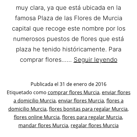
muy clara, ya que está ubicada en la
famosa Plaza de las Flores de Murcia
capital que recoge este nombre por los
numerosos puestos de flores que está
plaza he tenido históricamente. Para
Florist
comprar flores……
Seguir leyendo
Fernan
Flores
Publicada el
31 de enero de 2016
a
Categorizado
Etiquetado como
comprar flores Murcia
,
enviar flores
como
a domicilio Murcia
,
enviar flores Murcia
,
flores a
domicil
Flores
domicilio Murcia
,
flores bonitas para regalar Murcia
,
en
flores online Murcia
,
flores para regalar Murcia
,
Murcia
mandar flores Murcia
,
regalar flores Murcia