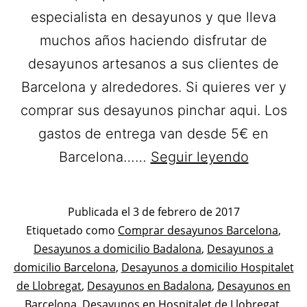
especialista en desayunos y que lleva
muchos años haciendo disfrutar de
desayunos artesanos a sus clientes de
Barcelona y alrededores. Si quieres ver y
comprar sus desayunos pinchar aqui. Los
gastos de entrega van desde 5€ en
Bon
Barcelona……
Seguir leyendo
Dia.
Desayun
Publicada el
3 de febrero de 2017
a
Categorizado
Etiquetado como
Comprar desayunos Barcelona
,
como
Desayunos a domicilio Badalona
,
Desayunos a
domicilio
Desayunos
domicilio Barcelona
,
Desayunos a domicilio Hospitalet
en
de Llobregat
,
Desayunos en Badalona
,
Desayunos en
Barcelon
Barcelona
,
Desayunos en Hospitalet de Llobregat
,