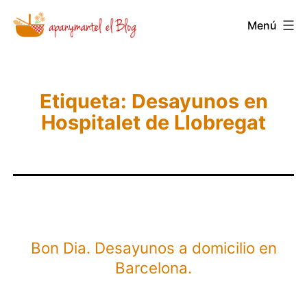
Saltar
Novedades
Menú
al
y
contenido
Noticias
de
Etiqueta:
Desayunos en
Apanymantel
Hospitalet de Llobregat
Bon Dia. Desayunos a domicilio en
Barcelona.