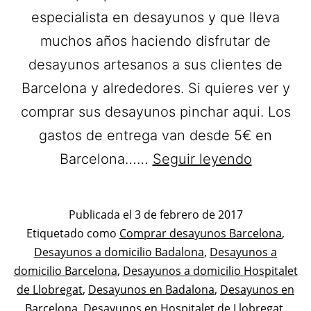
especialista en desayunos y que lleva
muchos años haciendo disfrutar de
desayunos artesanos a sus clientes de
Barcelona y alrededores. Si quieres ver y
comprar sus desayunos pinchar aqui. Los
gastos de entrega van desde 5€ en
Bon
Barcelona……
Seguir leyendo
Dia.
Desayun
Publicada el
3 de febrero de 2017
a
Categorizado
Etiquetado como
Comprar desayunos Barcelona
,
como
Desayunos a domicilio Badalona
,
Desayunos a
domicilio
Desayunos
domicilio Barcelona
,
Desayunos a domicilio Hospitalet
en
de Llobregat
,
Desayunos en Badalona
,
Desayunos en
Barcelon
Barcelona
,
Desayunos en Hospitalet de Llobregat
,