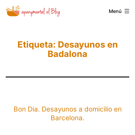
Saltar
Novedades
Menú
al
y
contenido
Noticias
de
Etiqueta:
Desayunos en
Apanymantel
Badalona
Bon Dia. Desayunos a domicilio en
Barcelona.