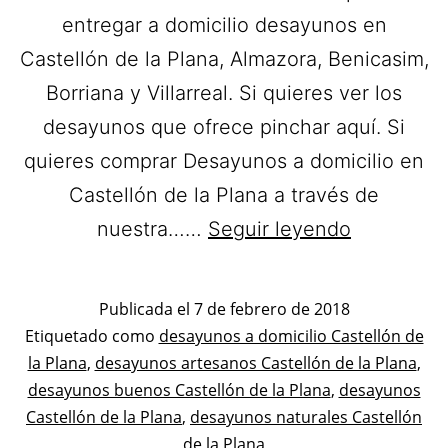
entregar a domicilio desayunos en
Castellón de la Plana, Almazora, Benicasim,
Borriana y Villarreal. Si quieres ver los
desayunos que ofrece pinchar aquí. Si
quieres comprar Desayunos a domicilio en
Castellón de la Plana a través de
Dulce
nuestra……
Seguir leyendo
Creación.
Desayuno
Publicada el
7 de febrero de 2018
a
Categorizado
Etiquetado como
desayunos a domicilio Castellón de
como
la Plana
,
desayunos artesanos Castellón de la Plana
domicilio
,
Desayunos
desayunos buenos Castellón de la Plana
,
desayunos
en
Castellón de la Plana
,
desayunos naturales Castellón
Castellón
de la Plana