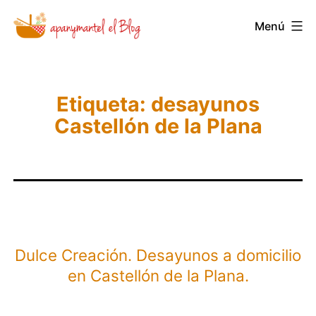
Saltar
Novedades
Menú
al
y
contenido
Noticias
de
Etiqueta:
desayunos
Apanymantel
Castellón de la Plana
Dulce Creación. Desayunos a domicilio
en Castellón de la Plana.