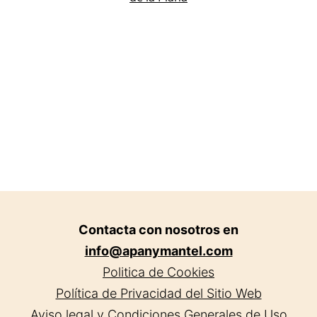
de
la
Plana.
Contacta con nosotros en
info@apanymantel.com
Politica de Cookies
Política de Privacidad del Sitio Web
Aviso legal y Condiciones Generales de Uso