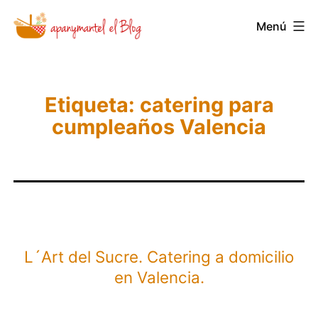
Saltar
Novedades
Menú
al
y
contenido
Noticias
de
Etiqueta:
catering para
Apanymantel
cumpleaños Valencia
L´Art del Sucre. Catering a domicilio
en Valencia.