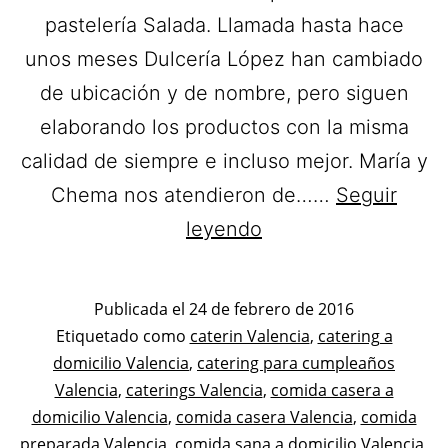
pastelería Salada. Llamada hasta hace
unos meses Dulcería López han cambiado
de ubicación y de nombre, pero siguen
elaborando los productos con la misma
calidad de siempre e incluso mejor. María y
Chema nos atendieron de……
Seguir
L
leyendo
´Art
del
Publicada el
24 de febrero de 2016
Sucre.
Categorizado
Etiquetado como
caterin Valencia
,
catering a
como
domicilio Valencia
,
catering para cumpleaños
Catering
Tapas
Valencia
,
caterings Valencia
,
comida casera a
a
y
domicilio Valencia
,
comida casera Valencia
,
comida
domicilio
Canapés
preparada Valencia
,
comida sana a domicilio Valencia
,