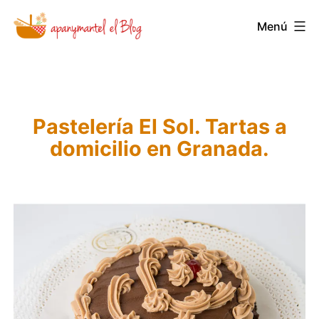
Saltar
Novedades
Menú
al
y
contenido
Noticias
de
Pastelería El Sol. Tartas a
Apanymantel
domicilio en Granada.