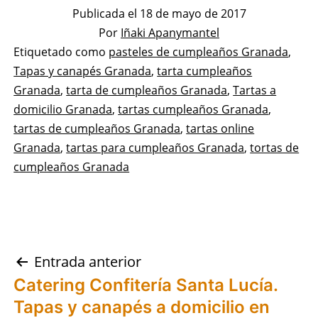
Publicada el
18 de mayo de 2017
Por
Iñaki Apanymantel
Categorizado
Etiquetado como
pasteles de cumpleaños Granada
,
como
Tapas y canapés Granada
,
tarta cumpleaños
Pastelerías
Granada
,
tarta de cumpleaños Granada
,
Tartas a
Asociadas
domicilio Granada
,
tartas cumpleaños Granada
,
Apanymantel
tartas de cumpleaños Granada
,
tartas online
Granada
,
tartas para cumpleaños Granada
,
tortas de
cumpleaños Granada
Navegación
Entrada anterior
Catering Confitería Santa Lucía.
de
Tapas y canapés a domicilio en