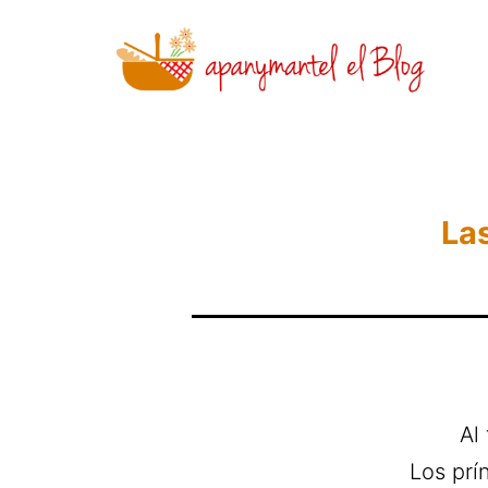
Saltar
al
contenido
Novedades
y
Noticias
Las
de
Apanymantel
Al
Los prí