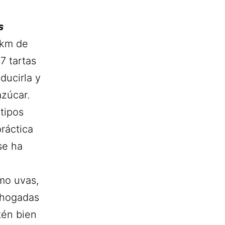
s
 km de
17 tartas
ducirla y
azúcar.
 tipos
práctica
se ha
omo uvas,
rehogadas
tén bien