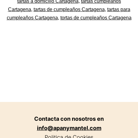
Asociadas
tartas a domicilio Cartagena
,
tartas cumpleaños
en
Apanymantel
Cartagena
,
tartas de cumpleaños Cartagena
,
tartas para
Cartagena,
cumpleaños Cartagena
,
tortas de cumpleaños Cartagena
Murcia.
Contacta con nosotros en
info@apanymantel.com
Politica de Cookies