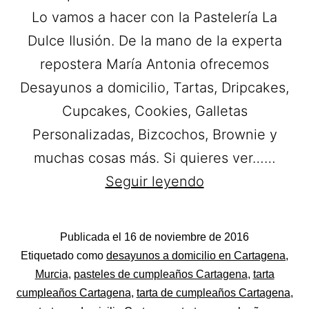
Lo vamos a hacer con la Pastelería La
Dulce Ilusión. De la mano de la experta
repostera María Antonia ofrecemos
Desayunos a domicilio, Tartas, Dripcakes,
Cupcakes, Cookies, Galletas
Personalizadas, Bizcochos, Brownie y
muchas cosas más. Si quieres ver……
La
Seguir leyendo
Dulce
Ilusión.
Publicada el
16 de noviembre de 2016
Tartas
Categorizado
Etiquetado como
desayunos a domicilio en Cartagena
,
a
como
Murcia
,
pasteles de cumpleaños Cartagena
,
tarta
Pastelerías
cumpleaños Cartagena
,
tarta de cumpleaños Cartagena
,
domicilio