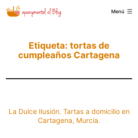
Saltar
Menú
Novedades
al
y
contenido
Noticias
de
Etiqueta:
tortas de
cumpleaños Cartagena
Apanymantel
La Dulce Ilusión. Tartas a domicilio en
Cartagena, Murcia.