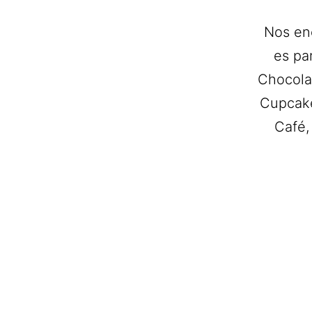
Nos en
es pa
Chocola
Cupcake
Café,