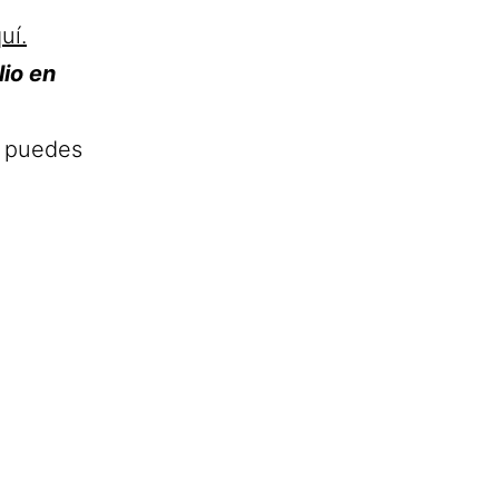
uí.
io en
 puedes