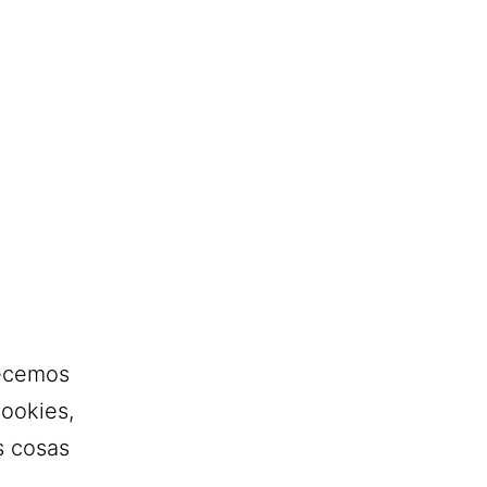
recemos
ookies,
s cosas