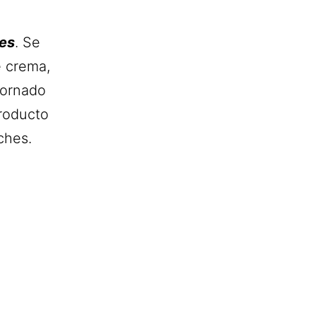
es
. Se
e crema,
dornado
producto
ches.