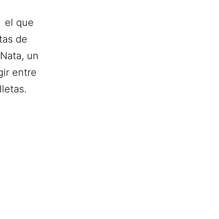
o el que
tas de
Nata, un
ir entre
letas.