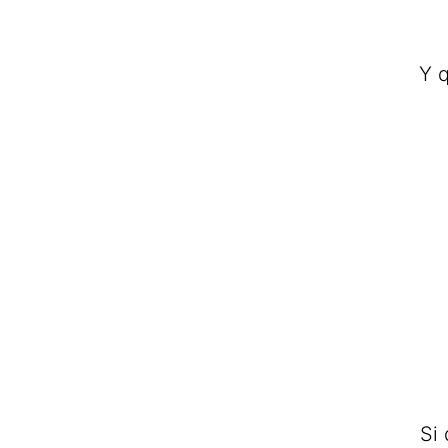
Y q
Si