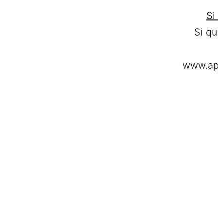
Si
Si q
www.ap