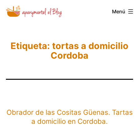
Saltar
Menú
Novedades
al
y
contenido
Noticias
de
Etiqueta:
tortas a domicilio
Cordoba
Apanymantel
Obrador de las Cositas Güenas. Tartas
a domicilio en Cordoba.