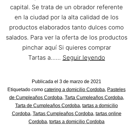
capital. Se trata de un obrador referente
en la ciudad por la alta calidad de los
productos elaborados tanto dulces como
salados. Para ver la oferta de los productos
pinchar aquí Si quieres comprar
Obrador
Tartas a……
Seguir leyendo
de
las
Publicada el
3 de marzo de 2021
Cositas
Categorizado
Etiquetado como
catering a domicilio Cordoba
,
Pasteles
Güenas.
como
de Cumpleaños Cordoba
,
Tarta Cumpleaños Cordoba
,
Pastelerías
Tarta de Cumpleaños Cordoba
,
tartas a domicilio
Tartas
Asociadas
Cordoba
,
Tartas Cumpleaños Cordoba
,
tartas online
a
Apanymantel
Cordoba
,
tortas a domicilio Cordoba
domicilio