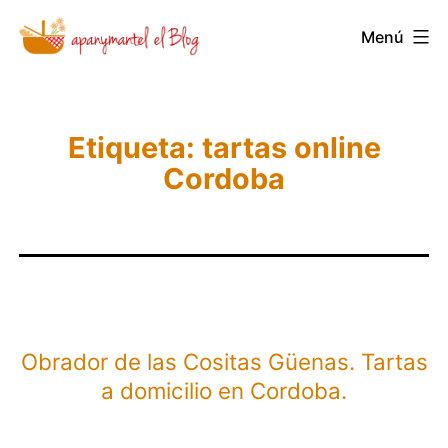
Saltar
Menú
Novedades
al
y
contenido
Noticias
de
Etiqueta:
tartas online
Cordoba
Apanymantel
Obrador de las Cositas Güenas. Tartas
a domicilio en Cordoba.