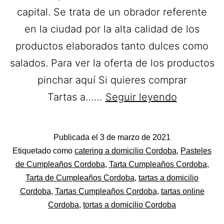
capital. Se trata de un obrador referente
en la ciudad por la alta calidad de los
productos elaborados tanto dulces como
salados. Para ver la oferta de los productos
pinchar aquí Si quieres comprar
Obrador
Tartas a……
Seguir leyendo
de
las
Publicada el
3 de marzo de 2021
Cositas
Categorizado
Etiquetado como
catering a domicilio Cordoba
,
Pasteles
Güenas.
como
de Cumpleaños Cordoba
,
Tarta Cumpleaños Cordoba
,
Pastelerías
Tarta de Cumpleaños Cordoba
,
tartas a domicilio
Tartas
Asociadas
Cordoba
,
Tartas Cumpleaños Cordoba
,
tartas online
a
Apanymantel
Cordoba
,
tortas a domicilio Cordoba
domicilio