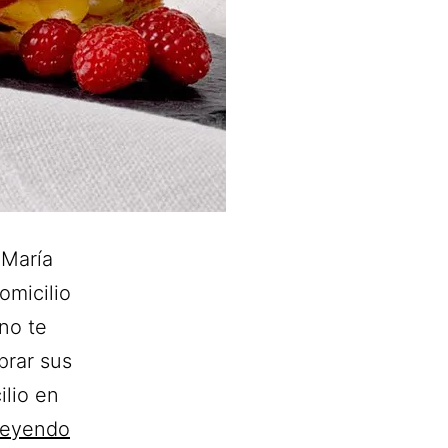
 María
omicilio
no te
prar sus
ilio en
Las
leyendo