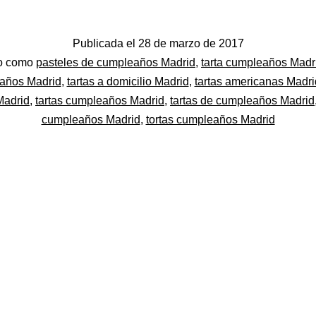
Publicada el
28 de marzo de 2017
do
do como
pasteles de cumpleaños Madrid
,
tarta cumpleaños Madr
años Madrid
,
tartas a domicilio Madrid
,
tartas americanas Madri
Madrid
,
tartas cumpleaños Madrid
,
tartas de cumpleaños Madrid
cumpleaños Madrid
,
tortas cumpleaños Madrid
el