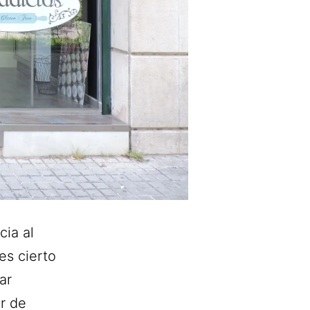
cia al
es cierto
ar
r de