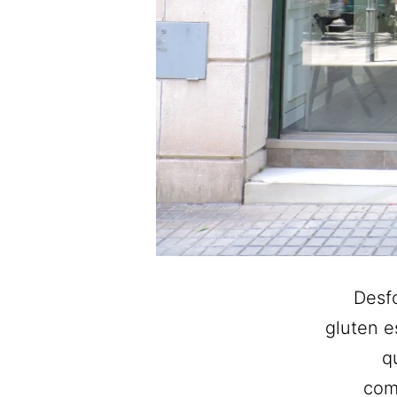
Desfo
gluten e
q
com