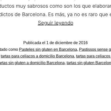
ductos muy sabrosos como son los que elabora
dictos de Barcelona. Es más, ya no es raro qu
Celiadictos.
Seguir leyendo
Pasteles
sin
Publicada el
1 de diciembre de 2016
gluten
do
etado como
Pasteles sin gluten en Barcelona
,
Pastissos sense g
a
,
tartas para celiacos a domicilio Barcelona
,
tartas para celiaco
artas sin gluten a domicilio Barcelona
,
tartas sin gluten Barcelo
domicilio
en
el
Barcelona.