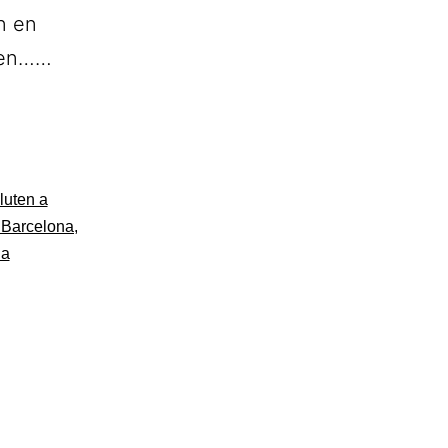
n en
e en……
luten a
s Barcelona
,
na