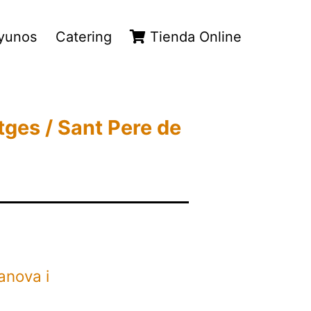
yunos
Catering
Tienda Online
itges / Sant Pere de
anova i