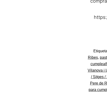
comprar
https
Categoriza
Etique
como
Ribes
,
past
Pastelerías
cumpleaño
Asociadas
Vilanova i 
Apanymant
/ Sitges 
Pere de R
para cumpl