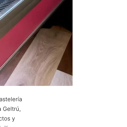
stelería
 Geltrú,
ctos y