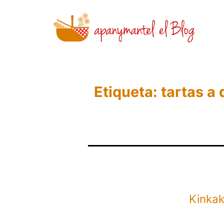
Saltar
al
contenido
Novedades
y
Etiqueta:
tartas a 
Noticias
de
Apanymantel
Kinkak