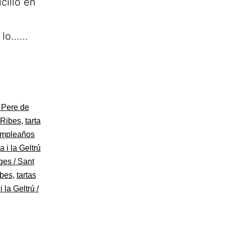
cilio en
a lo……
t Pere de
 Ribes
,
tarta
cumpleaños
a i la Geltrú
ges / Sant
ibes
,
tartas
 la Geltrú /