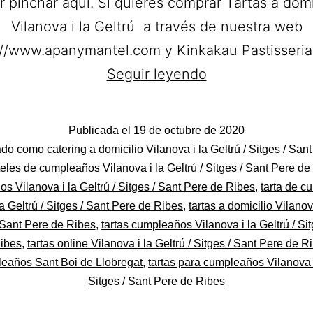
 pinchar aquí. Si quieres comprar Tartas a domi
Vilanova i la Geltrú a través de nuestra web
://www.apanymantel.com y Kinkakau Pastisseri
Kinkakau
Seguir leyendo
Pastisseria.
Pastelería
Publicada el
19 de octubre de 2020
a
do
tado como
catering a domicilio Vilanova i la Geltrú / Sitges / San
domicilio
eles de cumpleaños Vilanova i la Geltrú / Sitges / Sant Pere de
s Vilanova i la Geltrú / Sitges / Sant Pere de Ribes
,
tarta de 
en
la Geltrú / Sitges / Sant Pere de Ribes
,
tartas a domicilio Vilanov
Vilanova
el
/ Sant Pere de Ribes
,
tartas cumpleaños Vilanova i la Geltrú / Sit
i
ibes
,
tartas online Vilanova i la Geltrú / Sitges / Sant Pere de R
la
eaños Sant Boi de Llobregat
,
tartas para cumpleaños Vilanova i
Sitges / Sant Pere de Ribes
Geltrú