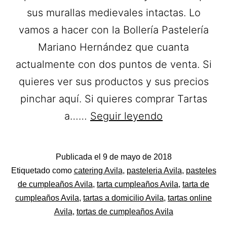
sus murallas medievales intactas. Lo
vamos a hacer con la Bollería Pastelería
Mariano Hernández que cuanta
actualmente con dos puntos de venta. Si
quieres ver sus productos y sus precios
pinchar aquí. Si quieres comprar Tartas
Bollería
a……
Seguir leyendo
Pastelería
Mariano
Publicada el
9 de mayo de 2018
Hernández.
Categorizado
Etiquetado como
catering Avila
,
pasteleria Avila
,
pasteles
Tartas
como
de cumpleaños Avila
,
tarta cumpleaños Avila
,
tarta de
Pastelerías
cumpleaños Avila
,
tartas a domicilio Avila
,
tartas online
a
Asociadas
Avila
,
tortas de cumpleaños Avila
domicilio
Apanymantel