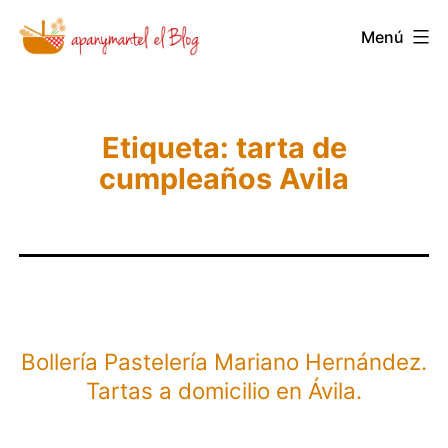
Saltar
Menú
Novedades
al
y
contenido
Noticias
de
Etiqueta:
tarta de
cumpleaños Avila
Apanymantel
Bollería Pastelería Mariano Hernández.
Tartas a domicilio en Ávila.