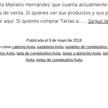
ría Mariano Hernández que cuanta actualmente
 de venta. Si quieres ver sus productos y sus 
r aquí. Si quieres comprar Tartas a……
Seguir l
Publicada el
9 de mayo de 2018
do
do como
catering Avila
,
pasteleria Avila
,
pasteles de cumpleaños 
os Avila
,
tarta de cumpleaños Avila
,
tartas a domicilio Avila
,
tar
Avila
,
tortas de cumpleaños Avila
el