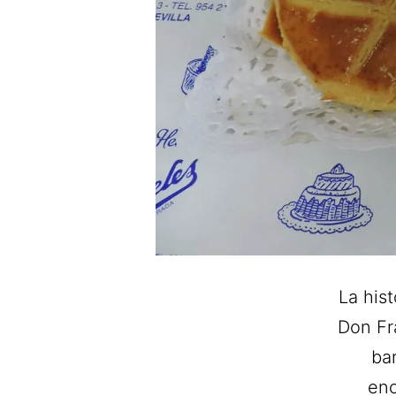
La his
Don Fr
bar
enc