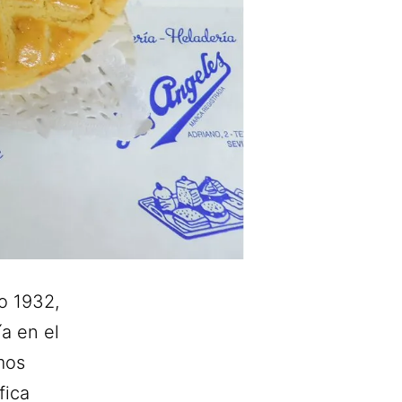
o 1932,
a en el
mos
fica