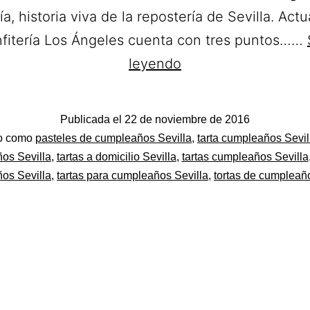
ía, historia viva de la repostería de Sevilla. Ac
nfitería Los Ángeles cuenta con tres puntos……
Confitería
leyendo
Los
Angeles.
Publicada el
22 de noviembre de 2016
Tartas
do
do como
pasteles de cumpleaños Sevilla
,
tarta cumpleaños Sevil
a
os Sevilla
,
tartas a domicilio Sevilla
,
tartas cumpleaños Sevilla
os Sevilla
,
tartas para cumpleaños Sevilla
,
tortas de cumpleañ
domicilio
en
el
Sevilla.