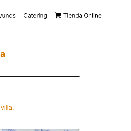
yunos
Catering
Tienda Online
la
illa.