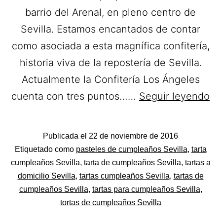
barrio del Arenal, en pleno centro de
Sevilla. Estamos encantados de contar
como asociada a esta magnífica confitería,
historia viva de la repostería de Sevilla.
Actualmente la Confitería Los Ángeles
Co
cuenta con tres puntos……
Seguir leyendo
Lo
An
Publicada el
22 de noviembre de 2016
Ta
Categorizado
Etiquetado como
pasteles de cumpleaños Sevilla
,
tarta
a
como
cumpleaños Sevilla
,
tarta de cumpleaños Sevilla
,
tartas a
Pastelerías
domicilio Sevilla
,
tartas cumpleaños Sevilla
,
tartas de
do
Asociadas
cumpleaños Sevilla
,
tartas para cumpleaños Sevilla
,
en
Apanymantel
tortas de cumpleaños Sevilla
Se