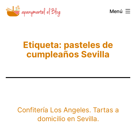
Saltar
Menú
Novedades
al
y
contenido
Noticias
de
Etiqueta:
pasteles de
cumpleaños Sevilla
Apanymantel
Confitería Los Angeles. Tartas a
domicilio en Sevilla.