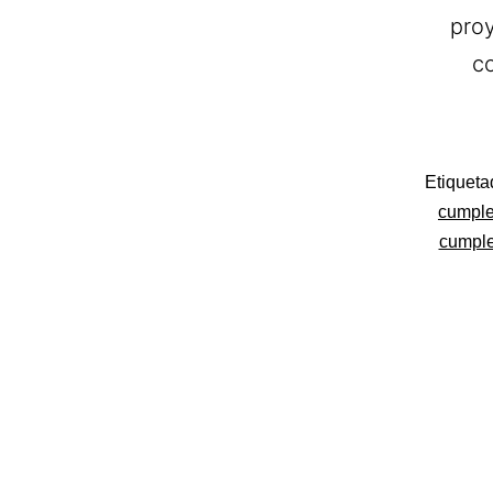
pro
c
Categoriza
Etiquet
como
cumple
Pastelerías
cumple
Asociadas
Apanymant