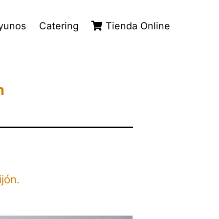
yunos
Catering
Tienda Online
n
jón.