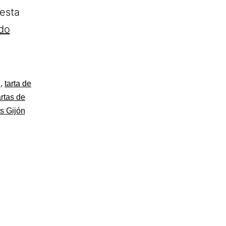
esta
Confitería
do
San
Antonio.
Tartas
n
,
tarta de
a
artas de
s Gijón
domicilio
en
Gijón.