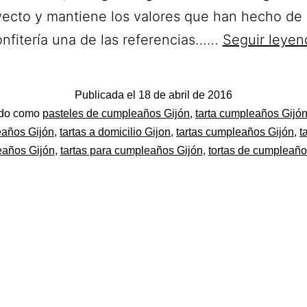
yecto y mantiene los valores que han hecho de 
onfitería una de las referencias……
Seguir leyen
Publicada el
18 de abril de 2016
do
ado como
pasteles de cumpleaños Gijón
,
tarta cumpleaños Gijó
años Gijón
,
tartas a domicilio Gijon
,
tartas cumpleaños Gijón
,
t
años Gijón
,
tartas para cumpleaños Gijón
,
tortas de cumpleaño
el