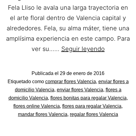
Fela Lliso le avala una larga trayectoria en
el arte floral dentro de Valencia capital y
alrededores. Fela, su alma máter, tiene una
amplísima experiencia en este campo. Para
Flores
ver su……
Seguir leyendo
Fela
Lliso.
Publicada el
29 de enero de 2016
Ramos
Categorizado
Etiquetado como
comprar flores Valencia
,
enviar flores a
de
como
domicilio Valencia
,
enviar flores Valencia
,
flores a
Flores
domicilio Valencia
,
flores bonitas para regalar Valencia
,
Flores
flores online Valencia
,
flores para regalar Valencia
,
a
mandar flores Valencia
,
regalar flores Valencia
domicilio
en