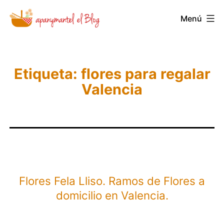
Saltar
Menú
Novedades
al
y
contenido
Noticias
de
Etiqueta:
flores para regalar
Valencia
Apanymantel
Flores Fela Lliso. Ramos de Flores a
domicilio en Valencia.