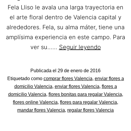
Fela Lliso le avala una larga trayectoria en
el arte floral dentro de Valencia capital y
alrededores. Fela, su alma máter, tiene una
amplísima experiencia en este campo. Para
Flores
ver su……
Seguir leyendo
Fela
Lliso.
Publicada el
29 de enero de 2016
Ramos
Categorizado
Etiquetado como
comprar flores Valencia
,
enviar flores a
de
como
domicilio Valencia
,
enviar flores Valencia
,
flores a
Flores
domicilio Valencia
,
flores bonitas para regalar Valencia
,
Flores
flores online Valencia
,
flores para regalar Valencia
,
a
mandar flores Valencia
,
regalar flores Valencia
domicilio
en