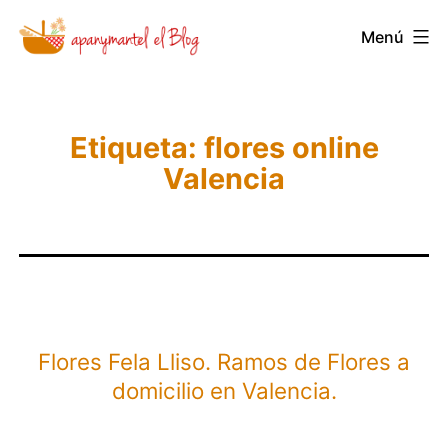
Saltar
Menú
Novedades
al
y
contenido
Noticias
de
Etiqueta:
flores online
Valencia
Apanymantel
Flores Fela Lliso. Ramos de Flores a
domicilio en Valencia.