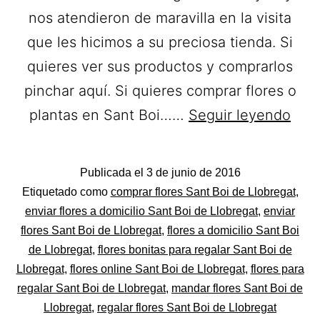
nos atendieron de maravilla en la visita
que les hicimos a su preciosa tienda. Si
quieres ver sus productos y comprarlos
pinchar aquí. Si quieres comprar flores o
Cali
plantas en Sant Boi……
Seguir leyendo
Flori
Ram
Publicada el
3 de junio de 2016
de
Categorizado
Etiquetado como
comprar flores Sant Boi de Llobregat
,
Flor
como
enviar flores a domicilio Sant Boi de Llobregat
,
enviar
Flores
flores Sant Boi de Llobregat
,
flores a domicilio Sant Boi
a
de Llobregat
,
flores bonitas para regalar Sant Boi de
domi
Llobregat
,
flores online Sant Boi de Llobregat
,
flores para
en
regalar Sant Boi de Llobregat
,
mandar flores Sant Boi de
San
Llobregat
,
regalar flores Sant Boi de Llobregat