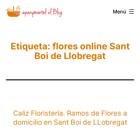
Saltar
Menú
Novedades
al
y
contenido
Noticias
de
Etiqueta:
flores online Sant
Boi de Llobregat
Apanymantel
Caliz Floristería. Ramos de Flores a
domicilio en Sant Boi de LLobregat