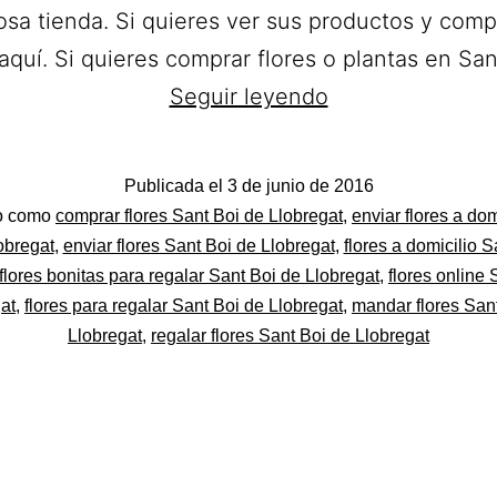
osa tienda. Si quieres ver sus productos y comp
aquí. Si quieres comprar flores o plantas en S
Caliz
Seguir leyendo
Floristería.
Ramos
Publicada el
3 de junio de 2016
de
do
do como
comprar flores Sant Boi de Llobregat
,
enviar flores a dom
Flores
obregat
,
enviar flores Sant Boi de Llobregat
,
flores a domicilio S
flores bonitas para regalar Sant Boi de Llobregat
,
flores online 
a
at
,
flores para regalar Sant Boi de Llobregat
,
mandar flores San
domicilio
Llobregat
,
regalar flores Sant Boi de Llobregat
en
Sant
Boi
de