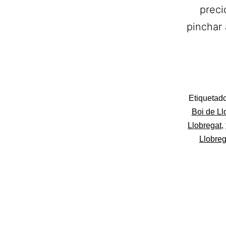
preci
pinchar 
Categoriza
Etiqueta
como
Boi de Ll
Flores
Llobregat
,
Llobreg