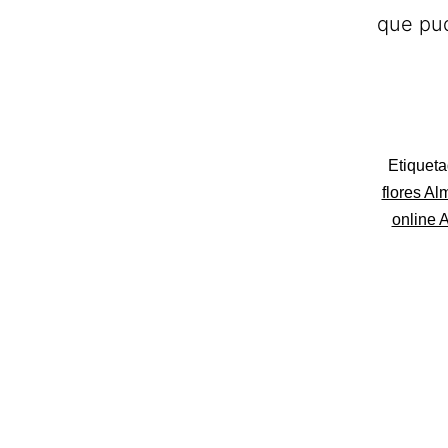
que pud
Categoriza
Etiquet
como
flores Al
Flores
online 