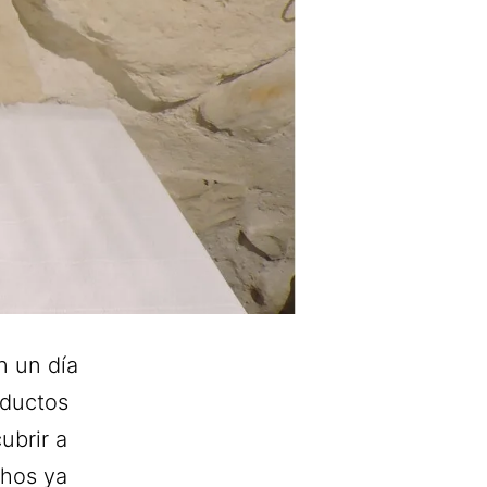
n un día
oductos
ubrir a
chos ya