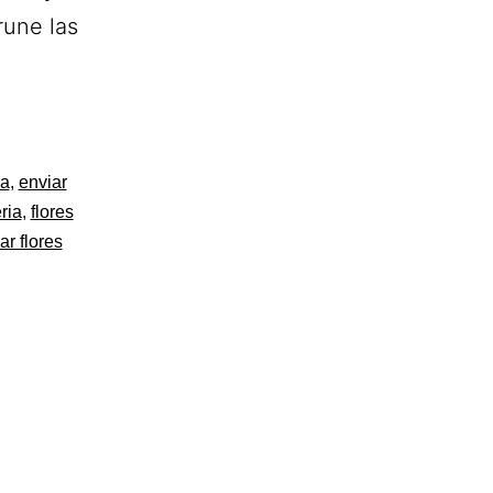
rune las
tería
s
ia
,
enviar
ilio
ria
,
flores
ar flores
ía.