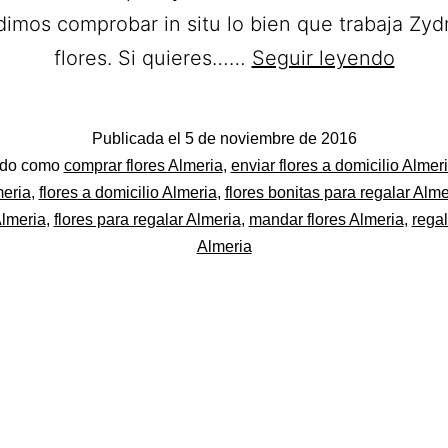
imos comprobar in situ lo bien que trabaja Zyd
Floris
flores. Si quieres……
Seguir leyendo
Iris.
Flore
Publicada el
5 de noviembre de 2016
a
do
ado como
comprar flores Almeria
,
enviar flores a domicilio Almer
domic
meria
,
flores a domicilio Almeria
,
flores bonitas para regalar Alme
Almeria
,
flores para regalar Almeria
,
mandar flores Almeria
,
regal
en
Almeria
Almer