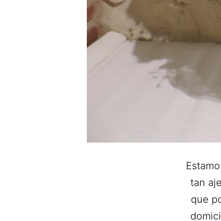
Estamos
tan aj
que po
domici