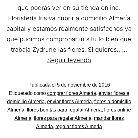
que podrás ver en su tienda online.
Floristería Iris va cubrir a domicilio Almería
capital y estamos realmente satisfechos ya
que pudimos comprobar in situ lo bien que
trabaja Zydrune las flores. Si quieres……
Floristería
Seguir leyendo
Iris.
Flores
Publicada el
5 de noviembre de 2016
a
Categorizado
Etiquetado como
comprar flores Almeria
,
enviar flores a
domicilio
como
domicilio Almeria
,
enviar flores Almeria
,
flores a domicilio
Flores
Almeria
,
flores bonitas para regalar Almeria
,
flores online
en
Almeria
,
flores para regalar Almeria
,
mandar flores
Almería.
Almeria
,
regalar flores Almeria