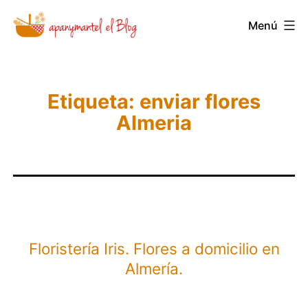
Saltar
Menú
Novedades
al
y
contenido
Noticias
de
Etiqueta:
enviar flores
Almeria
Apanymantel
Floristería Iris. Flores a domicilio en
Almería.