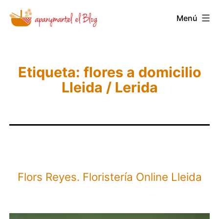
Saltar
Menú
Novedades
al
y
contenido
Noticias
de
Etiqueta:
flores a domicilio
Lleida / Lerida
Apanymantel
Flors Reyes. Floristería Online Lleida