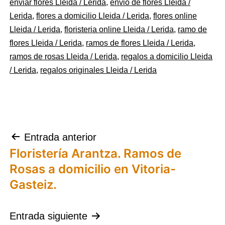
como
enviar flores Lleida / Lerida
,
envio de flores Lleida /
Flores
Lerida
,
flores a domicilio Lleida / Lerida
,
flores online
Lleida / Lerida
,
floristeria online Lleida / Lerida
,
ramo de
flores Lleida / Lerida
,
ramos de flores Lleida / Lerida
,
ramos de rosas Lleida / Lerida
,
regalos a domicilio Lleida
/ Lerida
,
regalos originales Lleida / Lerida
Navegación
Entrada anterior
Floristería Arantza. Ramos de
de
Rosas a domicilio en Vitoria-
entradas
Gasteiz.
Entrada siguiente