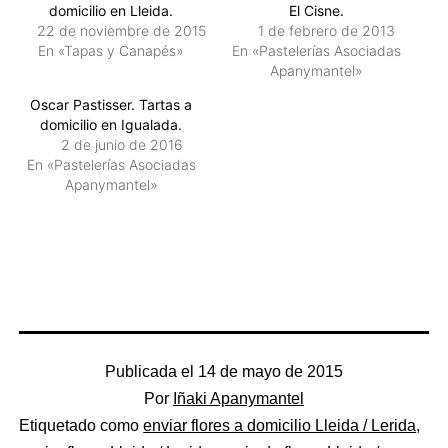
domicilio en Lleida.
El Cisne.
22 de noviembre de 2015
1 de febrero de 2013
En «Tapas y Canapés»
En «Pastelerías Asociadas
Apanymantel»
Oscar Pastisser. Tartas a
domicilio en Igualada.
2 de junio de 2016
En «Pastelerías Asociadas
Apanymantel»
Publicada el
14 de mayo de 2015
Por
Iñaki Apanymantel
Categorizado
Etiquetado como
enviar flores a domicilio Lleida / Lerida
,