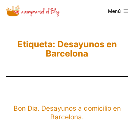
Saltar
Menú
Novedades
al
y
contenido
Noticias
de
Etiqueta:
Desayunos en
Barcelona
Apanymantel
Bon Dia. Desayunos a domicilio en
Barcelona.