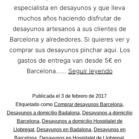
especialista en desayunos y que lleva
muchos años haciendo disfrutar de
desayunos artesanos a sus clientes de
Barcelona y alrededores. Si quieres ver y
comprar sus desayunos pinchar aqui. Los
gastos de entrega van desde 5€ en
Bon
Barcelona……
Seguir leyendo
Dia.
Desayun
Publicada el
3 de febrero de 2017
a
Categorizado
Etiquetado como
Comprar desayunos Barcelona
,
domicilio
como
Desayunos a domicilio Badalona
,
Desayunos a domicilio
Desayunos
Barcelona
,
Desayunos a domicilio Hospitalet de
en
Llobregat
,
Desayunos en Badalona
,
Desayunos en
Barcelon
Barcelona
,
Desayunos en Hospitalet de Llobregat
,