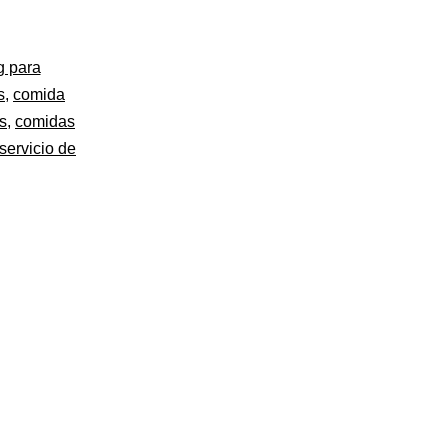
Maxi.
Catering
g para
a
s
,
comida
s
,
comidas
domicilio
servicio de
en
Burgos.