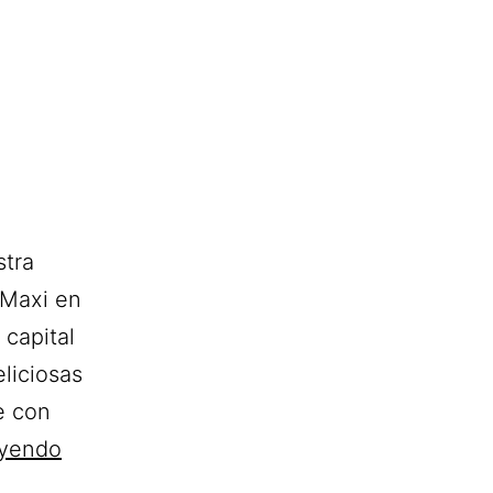
stra
 Maxi en
 capital
liciosas
e con
Catering
eyendo
Confiterías