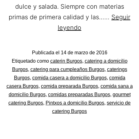
dulce y salada. Siempre con materias
primas de primera calidad y las……
Seguir
Catering
leyendo
Confiterías
Maxi.
Publicada el
14 de marzo de 2016
Catering
Categorizado
Etiquetado como
caterin Burgos
,
catering a domicilio
a
como
Burgos
,
catering para cumpleaños Burgos
,
caterings
Tapas
Burgos
,
comida casera a domicilio Burgos
,
comida
domicilio
y
casera Burgos
,
comida preparada Burgos
,
comida sana a
en
Canapés
domicilio Burgos
,
comidas preparadas Burgos
,
gourmet
Burgos.
catering Burgos
,
Pintxos a domicilio Burgos
,
servicio de
catering Burgos