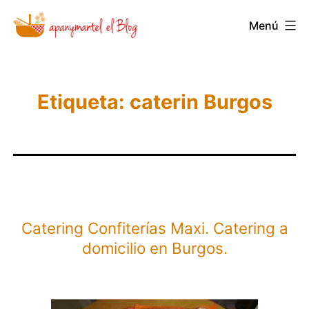
Saltar
Menú
Novedades
al
y
contenido
Noticias
de
Etiqueta:
caterin Burgos
Apanymantel
Catering Confiterías Maxi. Catering a
domicilio en Burgos.