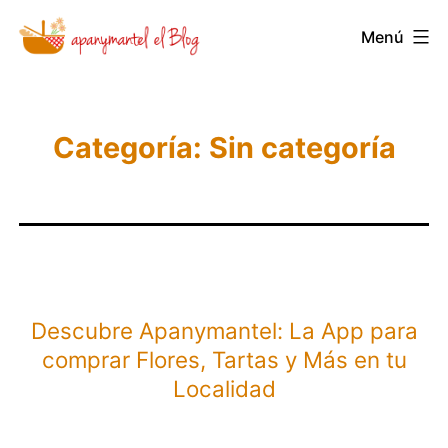
Saltar
Menú
Novedades
al
y
contenido
Noticias
de
Categoría:
Sin categoría
Apanymantel
Descubre Apanymantel: La App para
comprar Flores, Tartas y Más en tu
Localidad