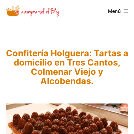
Saltar
Menú
Novedades
al
y
contenido
Noticias
de
Confitería Holguera: Tartas a
Apanymantel
domicilio en Tres Cantos,
Colmenar Viejo y
Alcobendas.