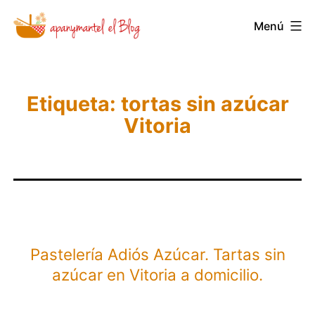
Saltar
Novedades
Menú
al
y
contenido
Noticias
de
Etiqueta:
tortas sin azúcar
Apanymantel
Vitoria
Pastelería Adiós Azúcar. Tartas sin
azúcar en Vitoria a domicilio.