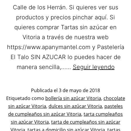
Calle de los Herrán. Si quieres ver sus
productos y precios pinchar aquí. Si
quieres comprar Tartas sin azúcar en
Vitoria a través de nuestra web
https://www.apanymantel.com y Pastelería
El Talo SIN AZUCAR lo puedes hacer de
Pastel
manera sencilla,……
Seguir leyendo
Adiós
Azúca
Publicada el
3 de mayo de 2018
Tarta
Categorizado
Etiquetado como
bollería sin azúcar Vitoria
,
chocolate
como
sin azúcar Vitoria
,
dulces sin azúcar Vitoria
,
pasteles
sin
Pastelerías
de cumpleaños sin azúcar Vitoria
,
tarta cumpleaños
azúca
Asociadas
sin azúcar Vitoria
,
tarta de cumpleaños sin azúcar
en
Apanymantel
Vitoria
,
tartas a domicilio sin azúcar Vitoria
,
tartas