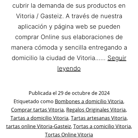
cubrir la demanda de sus productos en
Vitoria / Gasteiz. A través de nuestra
aplicación y página web se pueden
comprar Online sus elaboraciones de
manera cómoda y sencilla entregando a
domicilio la ciudad de Vitoria……
Seguir
Pastelería
leyendo
Nalda.
Tartas
Publicada el
29 de octubre de 2024
a
Categorizado
Etiquetado como
Bombones a domicilio Vitoria
,
como
Comprar tartas Vitoria
,
Regalos Originales Vitoria
domicilio
,
Pastelerías
Tartas a domicilio Vitoria
,
Tartas artesanas Vitoria
,
en
Asociadas
tartas online Vitoria-Gasteiz
,
Tortas a comicilio Vitoria
,
Vitoria
Apanymantel
Tortas Online Vitoria