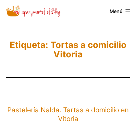
Saltar
Novedades
Menú
al
y
contenido
Noticias
de
Etiqueta:
Tortas a comicilio
Apanymantel
Vitoria
Pastelería Nalda. Tartas a domicilio en
Vitoria