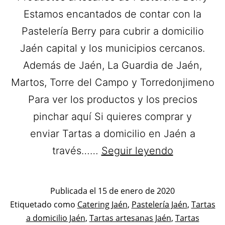
Estamos encantados de contar con la
Pastelería Berry para cubrir a domicilio
Jaén capital y los municipios cercanos.
Además de Jaén, La Guardia de Jaén,
Martos, Torre del Campo y Torredonjimeno
Para ver los productos y los precios
pinchar aquí Si quieres comprar y
enviar Tartas a domicilio en Jaén a
Pastelería
través……
Seguir leyendo
Berry.
Tartas
Publicada el
15 de enero de 2020
a
Categorizado
Etiquetado como
Catering Jaén
,
Pastelería Jaén
,
Tartas
como
a domicilio Jaén
,
Tartas artesanas Jaén
,
domicilio
Tartas