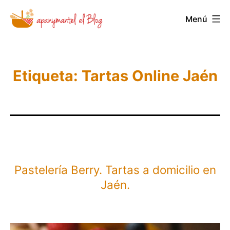
Saltar
Novedades
Menú
al
y
contenido
Noticias
de
Etiqueta:
Tartas Online Jaén
Apanymantel
Pastelería Berry. Tartas a domicilio en
Jaén.