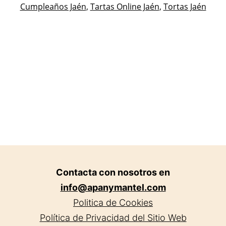
Pastelerías
Cumpleaños Jaén
,
Tartas Online Jaén
,
Tortas Jaén
en
Asociadas
Jaén.
Apanymantel
,
Sin
categoría
Contacta con nosotros en
info@apanymantel.com
Politica de Cookies
Política de Privacidad del Sitio Web