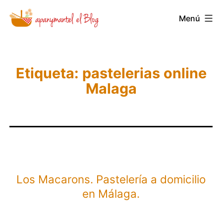
Saltar
Novedades
Menú
al
y
contenido
Noticias
de
Etiqueta:
pastelerias online
Apanymantel
Malaga
Los Macarons. Pastelería a domicilio
en Málaga.