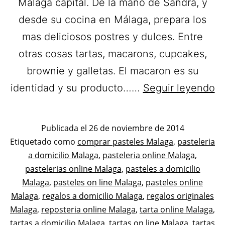
Málaga capital. De la mano de Sandra, y
desde su cocina en Málaga, prepara los
mas deliciosos postres y dulces. Entre
otras cosas tartas, macarons, cupcakes,
brownie y galletas. El macaron es su
L
identidad y su producto……
Seguir leyendo
M
Pa
Publicada el
26 de noviembre de 2014
a
Categorizado
Etiquetado como
comprar pasteles Malaga
,
pasteleria
como
a domicilio Malaga
,
pasteleria online Malaga
,
do
Pastelerías
pastelerias online Malaga
,
pasteles a domicilio
e
Asociadas
Malaga
,
pasteles on line Malaga
,
pasteles online
Má
Apanymantel
Malaga
,
regalos a domicilio Malaga
,
regalos originales
Malaga
,
reposteria online Malaga
,
tarta online Malaga
,
tartas a domicilio Malaga
,
tartas on line Malaga
,
tartas