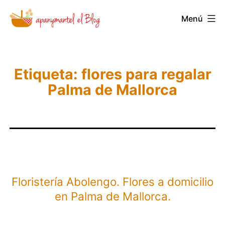
Saltar
Novedades
Menú
al
y
contenido
Noticias
de
Etiqueta:
flores para regalar
Apanymantel
Palma de Mallorca
Floristería Abolengo. Flores a domicilio
en Palma de Mallorca.