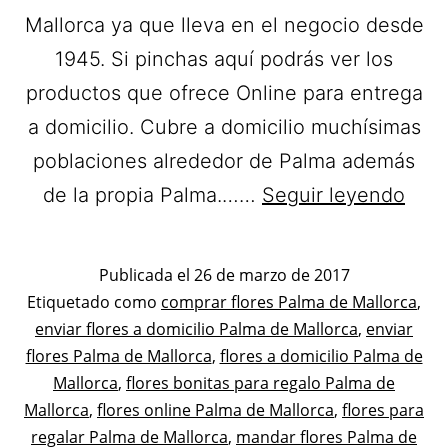
Mallorca ya que lleva en el negocio desde
1945. Si pinchas aquí podrás ver los
productos que ofrece Online para entrega
a domicilio. Cubre a domicilio muchísimas
poblaciones alrededor de Palma además
Flori
de la propia Palma.……
Seguir leyendo
Abol
Flor
Publicada el
26 de marzo de 2017
a
Categorizado
Etiquetado como
comprar flores Palma de Mallorca
,
como
enviar flores a domicilio Palma de Mallorca
,
enviar
domi
Flores
flores Palma de Mallorca
,
flores a domicilio Palma de
en
Mallorca
,
flores bonitas para regalo Palma de
Pal
Mallorca
,
flores online Palma de Mallorca
,
flores para
de
regalar Palma de Mallorca
,
mandar flores Palma de