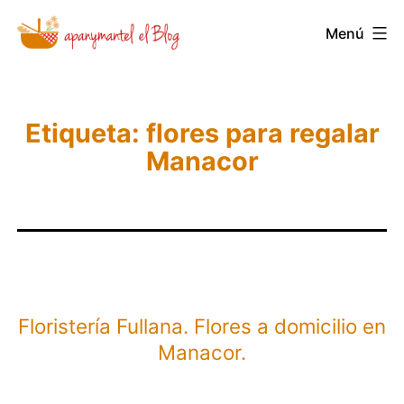
Saltar
Novedades
Menú
al
y
contenido
Noticias
de
Etiqueta:
flores para regalar
Apanymantel
Manacor
Floristería Fullana. Flores a domicilio en
Manacor.