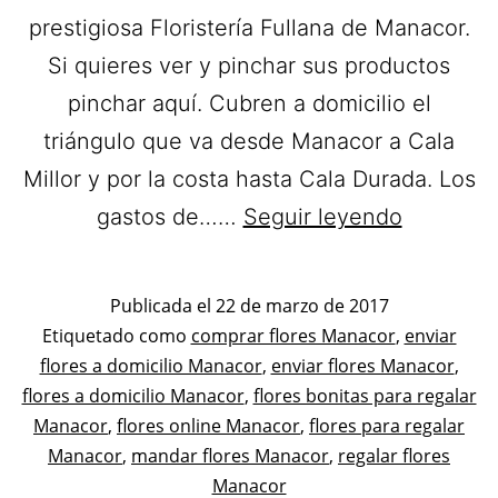
prestigiosa Floristería Fullana de Manacor.
Si quieres ver y pinchar sus productos
pinchar aquí. Cubren a domicilio el
triángulo que va desde Manacor a Cala
Millor y por la costa hasta Cala Durada. Los
Floristerí
gastos de……
Seguir leyendo
Fullana.
Flores
Publicada el
22 de marzo de 2017
a
Categorizado
Etiquetado como
comprar flores Manacor
,
enviar
como
flores a domicilio Manacor
,
enviar flores Manacor
domicilio
,
Flores
flores a domicilio Manacor
,
flores bonitas para regalar
en
Manacor
,
flores online Manacor
,
flores para regalar
Manacor.
Manacor
,
mandar flores Manacor
,
regalar flores
Manacor