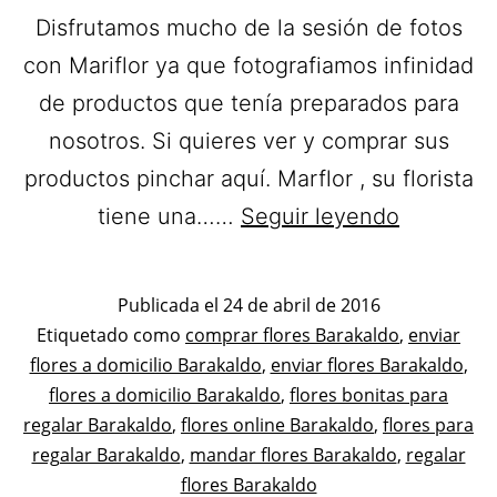
Disfrutamos mucho de la sesión de fotos
con Mariflor ya que fotografiamos infinidad
de productos que tenía preparados para
nosotros. Si quieres ver y comprar sus
productos pinchar aquí. Marflor , su florista
Mariflor,
tiene una……
Seguir leyendo
Flores
y
Publicada el
24 de abril de 2016
Plantas.
Categorizado
Etiquetado como
comprar flores Barakaldo
,
enviar
como
flores a domicilio Barakaldo
,
enviar flores Barakaldo
Flores
,
Flores
flores a domicilio Barakaldo
,
flores bonitas para
a
regalar Barakaldo
,
flores online Barakaldo
,
flores para
domicilio
regalar Barakaldo
,
mandar flores Barakaldo
,
regalar
en
flores Barakaldo