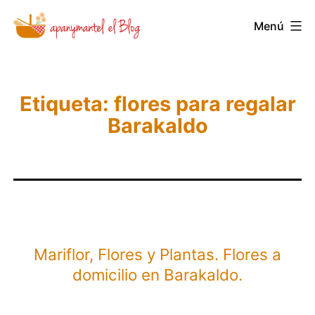
Saltar
Novedades
Menú
al
y
contenido
Noticias
de
Etiqueta:
flores para regalar
Apanymantel
Barakaldo
Mariflor, Flores y Plantas. Flores a
domicilio en Barakaldo.