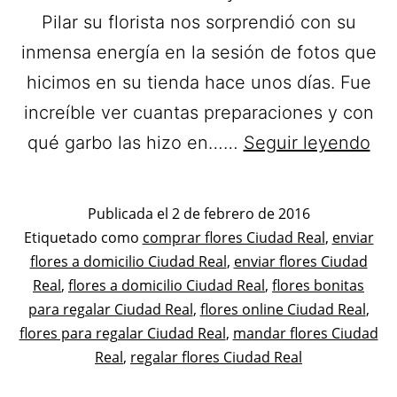
Pilar su florista nos sorprendió con su
inmensa energía en la sesión de fotos que
hicimos en su tienda hace unos días. Fue
increíble ver cuantas preparaciones y con
Flo
qué garbo las hizo en……
Seguir leyendo
Pif
Flo
Publicada el
2 de febrero de 2016
a
Categorizado
Etiquetado como
comprar flores Ciudad Real
,
enviar
como
flores a domicilio Ciudad Real
,
enviar flores Ciudad
Dom
Flores
Real
,
flores a domicilio Ciudad Real
,
flores bonitas
en
para regalar Ciudad Real
,
flores online Ciudad Real
,
Ci
flores para regalar Ciudad Real
,
mandar flores Ciudad
Rea
Real
,
regalar flores Ciudad Real