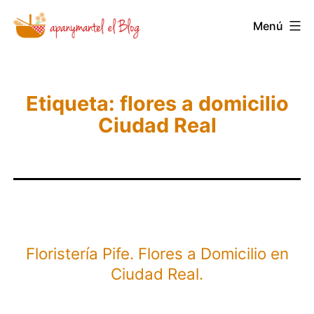
Saltar
Novedades
Menú
al
y
contenido
Noticias
de
Etiqueta:
flores a domicilio
Apanymantel
Ciudad Real
Floristería Pife. Flores a Domicilio en
Ciudad Real.