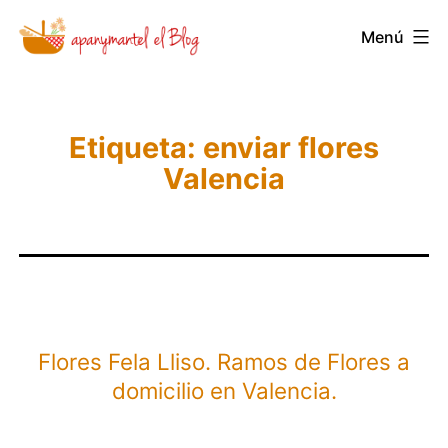
Saltar
Novedades
Menú
al
y
contenido
Noticias
de
Etiqueta:
enviar flores
Apanymantel
Valencia
Flores Fela Lliso. Ramos de Flores a
domicilio en Valencia.