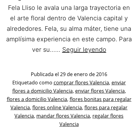
Fela Lliso le avala una larga trayectoria en
el arte floral dentro de Valencia capital y
alrededores. Fela, su alma máter, tiene una
amplísima experiencia en este campo. Para
Flores
ver su……
Seguir leyendo
Fela
Lliso.
Publicada el
29 de enero de 2016
Ramos
Categorizado
Etiquetado como
comprar flores Valencia
,
enviar
como
flores a domicilio Valencia
,
enviar flores Valencia
de
,
Flores
flores a domicilio Valencia
,
flores bonitas para regalar
Flores
Valencia
,
flores online Valencia
,
flores para regalar
a
Valencia
,
mandar flores Valencia
,
regalar flores
domicilio
Valencia
en