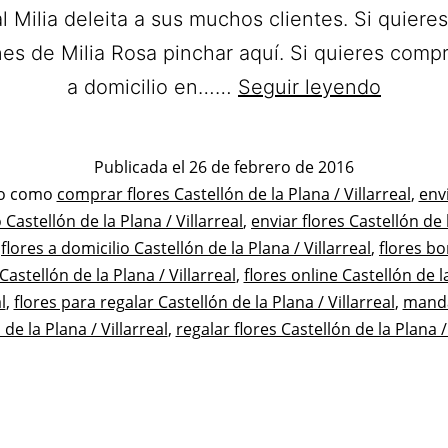
al Milia deleita a sus muchos clientes. Si quieres
es de Milia Rosa pinchar aquí. Si quieres compr
Milia
a domicilio en……
Seguir leyendo
Rosa
Arte
Publicada el
26 de febrero de 2016
Floral.
ado
do como
comprar flores Castellón de la Plana / Villarreal
,
envi
 Castellón de la Plana / Villarreal
,
enviar flores Castellón de 
Ramos
,
flores a domicilio Castellón de la Plana / Villarreal
,
flores bo
de
Castellón de la Plana / Villarreal
,
flores online Castellón de l
Flores
l
,
flores para regalar Castellón de la Plana / Villarreal
,
manda
a
 de la Plana / Villarreal
,
regalar flores Castellón de la Plana / 
domicil
en
Castel