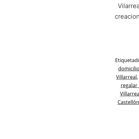
Vilarre
creacion
Categoriz
Etiqueta
como
domicilio
Flores
Villarreal
regalar 
Villarrea
Castellón