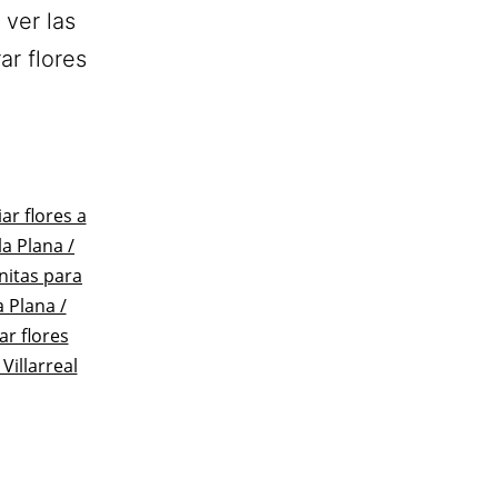
 ver las
ar flores
ar flores a
la Plana /
nitas para
a Plana /
r flores
Villarreal
io
lón