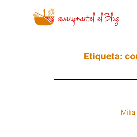
Saltar
al
contenido
Novedades
y
Etiqueta:
co
Noticias
de
Apanymantel
Milia