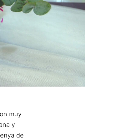
con muy
lana y
rdenya de